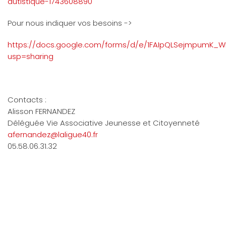
autistique-1743608890
Pour nous indiquer vos besoins ->
https://docs.google.com/forms/d/e/1FAIpQLSejmpumK_W
usp=sharing
Contacts :
Alisson FERNANDEZ
Déléguée Vie Associative Jeunesse et Citoyenneté
afernandez@laligue40.fr
05.58.06.31.32