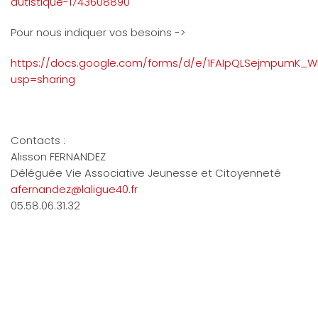
autistique-1743608890
Pour nous indiquer vos besoins ->
https://docs.google.com/forms/d/e/1FAIpQLSejmpumK_W
usp=sharing
Contacts :
Alisson FERNANDEZ
Déléguée Vie Associative Jeunesse et Citoyenneté
afernandez@laligue40.fr
05.58.06.31.32