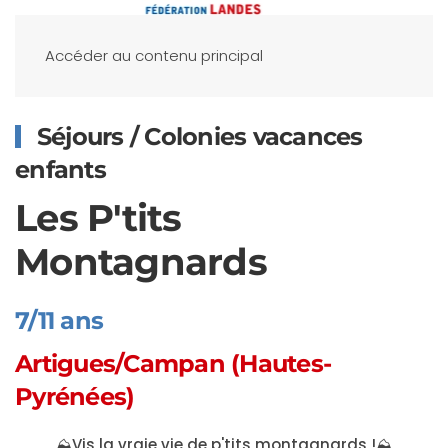
Accéder au contenu principal
Séjours / Colonies vacances
enfants
Les P'tits
Montagnards
7/11 ans
Artigues/Campan (Hautes-
Pyrénées)
⛰️
Vis la vraie vie de p'tits montagnards !
⛰️